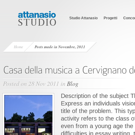
Studio Attanasio
Progetti
Concor
Home
Posts made in Novembre, 2011
Posted on 28 Nov 2011 in
Blog
Description of the subject 
Express an individuals visi
title of the problem. This ty
activity refers to the class o
even from a young age the
difficulties in essay writing